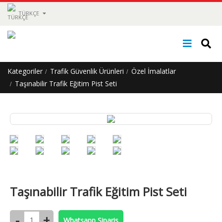
TÜRKÇE
Kategoriler
Trafik Güvenlik Ürünleri
Özel İmalatlar
Taşınabilir Trafik Eğitim Pist Seti
Taşınabilir Trafik Eğitim Pist Seti
Whatsapp Siparis