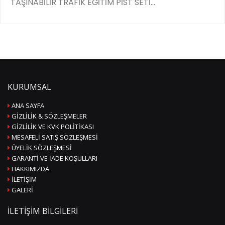
TAŞINABİLİR TRAFİK EĞİTİM PİST SETİ...
KURUMSAL
ANA SAYFA
GIZLILIK & SÖZLEŞMELER
GIZLILIK VE KVK POLITIKASI
MESAFELI SATIŞ SÖZLEŞMESI
ÜYELIK SÖZLEŞMESI
GARANTI VE İADE KOŞULLARI
HAKKIMIZDA
İLETIŞIM
GALERI
İLETIŞIM BILGILERI